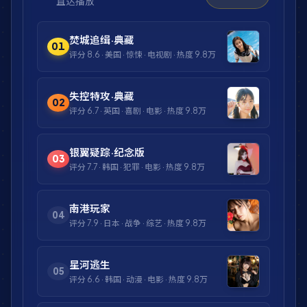
直达播放
焚城追缉·典藏
01
评分
8.6
·
美国
·
惊悚
·
电视剧
· 热度
9.8万
失控特攻·典藏
02
评分
6.7
·
英国
·
喜剧
·
电影
· 热度
9.8万
银翼疑踪·纪念版
03
评分
7.7
·
韩国
·
犯罪
·
电影
· 热度
9.8万
南港玩家
04
评分
7.9
·
日本
·
战争
·
综艺
· 热度
9.8万
星河逃生
05
评分
6.6
·
韩国
·
动漫
·
电影
· 热度
9.8万