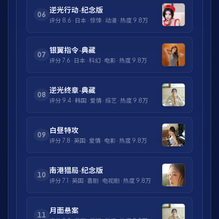
逆光行动·纪念版
06
评分
8.6
·
日本
·
惊悚
·
动漫
· 热度
9.8万
银翼指令·典藏
07
评分
7.6
·
日本
·
科幻
·
电影
· 热度
9.8万
逆光终章·典藏
08
评分
9.4
·
韩国
·
爱情
·
综艺
· 热度
9.8万
白昼特攻
09
评分
7.8
·
英国
·
爱情
·
电影
· 热度
9.8万
南港猎局·纪念版
10
评分
7.1
·
英国
·
喜剧
·
电视剧
· 热度
9.8万
月面悬案
11