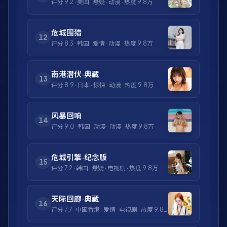
评分
9.2
·
美国
·
悬疑
·
动漫
· 热度
9.8万
危城围猎
12
评分
8.3
·
韩国
·
爱情
·
动漫
· 热度
9.8万
南港潜伏·典藏
13
评分
8.9
·
日本
·
惊悚
·
动漫
· 热度
9.8万
风暴回响
14
评分
9.0
·
韩国
·
动漫
·
动漫
· 热度
9.8万
危城引擎·纪念版
15
评分
7.2
·
韩国
·
悬疑
·
电视剧
· 热度
9.8万
天际回廊·典藏
16
评分
7.7
·
中国香港
·
爱情
·
电视剧
· 热度
9.8万