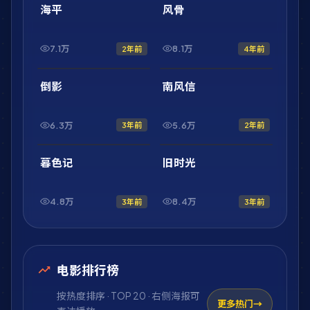
最新
最新
海平
风骨
7.1万
8.1万
2年前
4年前
1:33:17
1:46:33
最新
最新
倒影
南风信
6.3万
5.6万
3年前
2年前
1:58:23
1:53:36
最新
最新
暮色记
旧时光
4.8万
8.4万
3年前
3年前
电影排行榜
按热度排序 · TOP 20 · 右侧海报可
更多热门