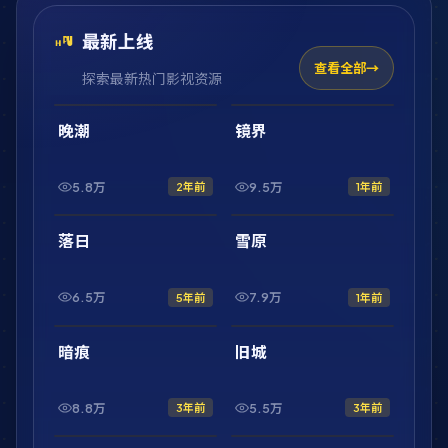
最新上线
查看全部
探索最新热门影视资源
2:01:47
2:10:52
最新
最新
晚潮
镜界
5.8万
9.5万
2年前
1年前
2:20:31
1:56:54
最新
最新
落日
雪原
6.5万
7.9万
5年前
1年前
1:46:43
42:32
最新
最新
暗痕
旧城
8.8万
5.5万
3年前
3年前
1:44:50
2:17:08