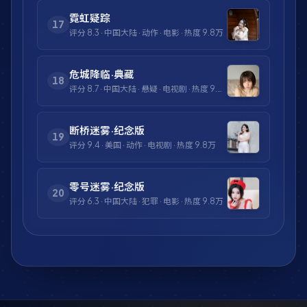
霓虹疑踪
17
评分
8.3
·
中国大陆
·
动作
·
电影
· 热度
9.8万
危城降临·典藏
18
评分
8.7
·
中国大陆
·
悬疑
·
电视剧
· 热度
9.8万
断桥迷雾·纪念版
19
评分
9.4
·
美国
·
动作
·
电视剧
· 热度
9.8万
零号迷雾·纪念版
20
评分
6.3
·
中国大陆
·
犯罪
·
电影
· 热度
9.8万